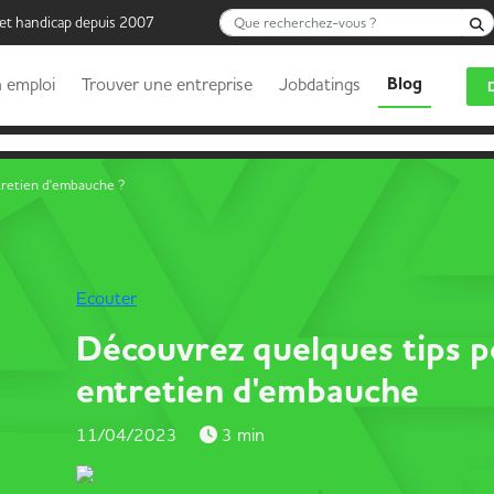
Que recherchez-vous ?
 et handicap depuis 2007
Blog
 emploi
Trouver une entreprise
Jobdatings
tretien d'embauche ?
Ecouter
Découvrez quelques tips po
entretien d'embauche
11/04/2023
3 min