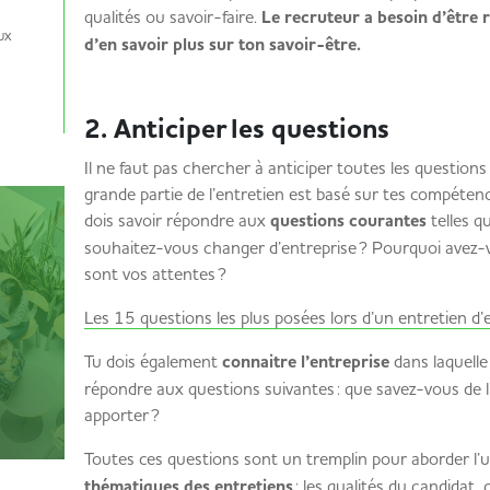
qualités ou savoir-faire.
Le recruteur a besoin d’être 
ux
d’en savoir plus sur ton savoir-être.
2. Anticiper les questions
Il ne faut pas chercher à anticiper toutes les question
grande partie de l’entretien est basé sur tes compétenc
dois savoir répondre aux
questions courantes
telles q
souhaitez-vous changer d’entreprise ? Pourquoi avez-v
sont vos attentes ?
Les 15 questions les plus posées lors d’un entretien 
Tu dois également
connaitre l’entreprise
dans laquelle
répondre aux questions suivantes : que savez-vous de l
apporter ?
Toutes ces questions sont un tremplin pour aborder l’
thématiques des entretiens
: les qualités du candidat,