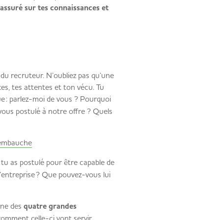
rassuré sur tes connaissances et
s du recruteur. N’oubliez pas qu’une
es, tes attentes et ton vécu. Tu
ue : parlez-moi de vous ? Pourquoi
ous postulé à notre offre ? Quels
d’embauche
 tu as postulé pour être capable de
’entreprise ? Que pouvez-vous lui
une des
quatre grandes
 comment celle-ci vont servir