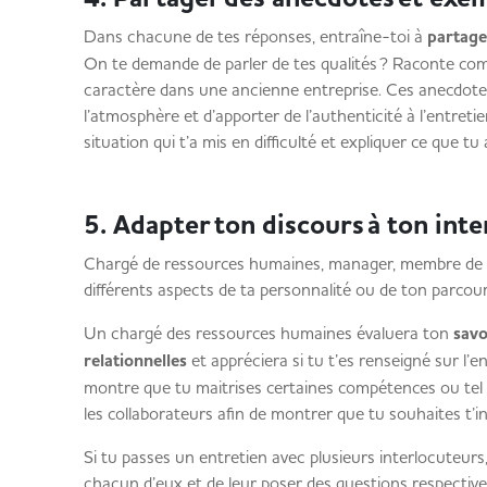
Dans chacune de tes réponses, entraîne-toi à
partage
On te demande de parler de tes qualités ? Raconte com
caractère dans une ancienne entreprise. Ces anecdote
l’atmosphère et d’apporter de l’authenticité à l’entretie
situation qui t’a mis en difficulté et expliquer ce que t
5. Adapter ton discours à ton in
Chargé de ressources humaines, manager, membre de l
différents aspects de ta personnalité ou de ton parco
Un chargé des ressources humaines évaluera ton
savo
relationnelles
et appréciera si tu t’es renseigné sur l’
montre que tu maitrises certaines compétences ou tel l
les collaborateurs afin de montrer que tu souhaites t’i
Si tu passes un entretien avec plusieurs interlocuteurs,
chacun d’eux et de leur poser des questions respect