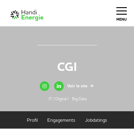
MENU
CGI
Voir le site
IT / Digital /
Big Data
Profil
Engagements
Jobdatings