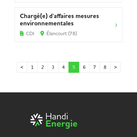
Chargé(e) d'affaires mesures
environnementales
CDI
Élancourt (78)
<
1
2
3
4
5
6
7
8
>