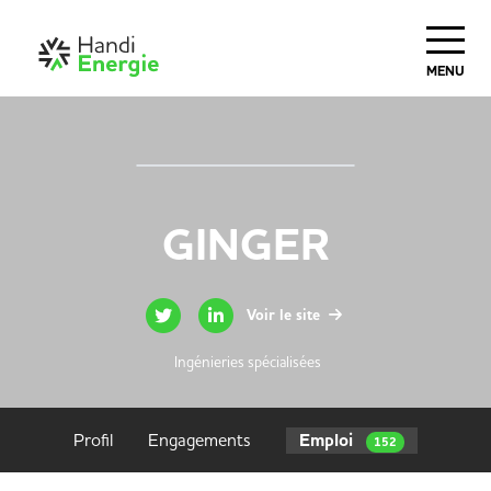
MENU
GINGER
Voir le site
Ingénieries spécialisées
Profil
Engagements
Emploi
152