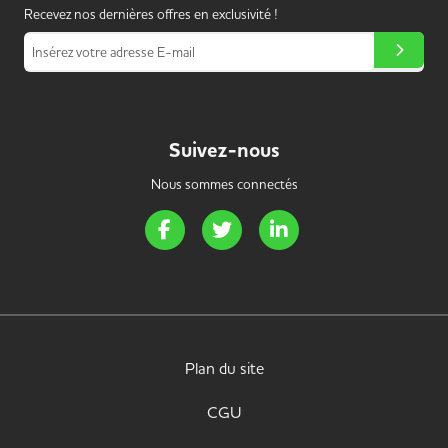
Recevez nos dernières offres en exclusivité !
Insérez votre adresse E-mail
Suivez-nous
Nous sommes connectés
Page Facebook de Handi Energie
Page Twitter de Handi Energie
Page LinkedIn de Handi 
Plan du site
CGU