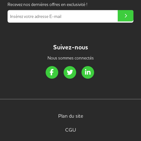
Recevez nos dernières offres en exclusivité !
Insérez votre adresse E-mail
Suivez-nous
Nous sommes connectés
Page Facebook de Handi Energie
Page Twitter de Handi Energie
Page LinkedIn de Handi 
Plan du site
CGU