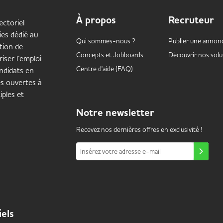
À propos
Recruteur
ectoriel
ies dédié au
Qui sommes-nous ?
Publier une annon
tion de
Concepts et
Jobboards
Découvrir nos solu
iser l’emploi
Centre d'aide (FAQ)
ndidats en
es ouvertes à
iples et
Notre
newsletter
Recevez nos dernières offres en exclusivité !
Insérez votre adresse e-mail
iels