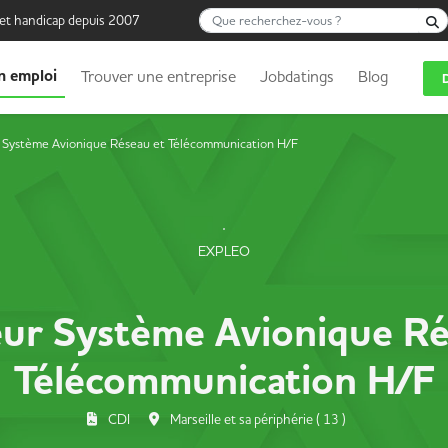
Que recherchez-vous ?
 et handicap depuis 2007
n emploi
Trouver une entreprise
Jobdatings
Blog
 Système Avionique Réseau et Télécommunication H/F
EXPLEO
eur Système Avionique Ré
Télécommunication H/F
CDI
Marseille et sa périphérie ( 13 )