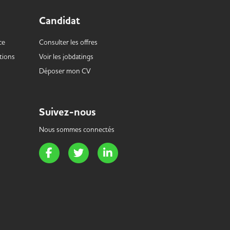
Candidat
ce
Consulter les offres
tions
Voir les
jobdatings
Déposer mon CV
Suivez-nous
Nous sommes connectés
Page Facebook de Handi Energie
Page Twitter de Handi Energie
Page LinkedIn de Handi Energie